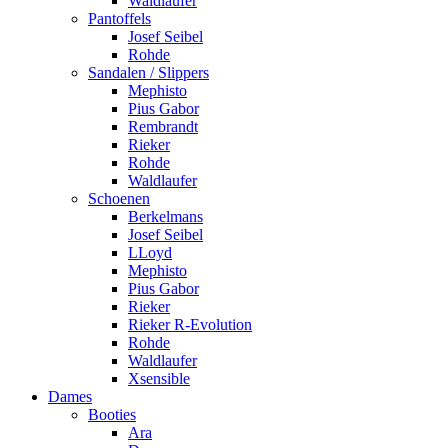
Waldlaufer
Pantoffels
Josef Seibel
Rohde
Sandalen / Slippers
Mephisto
Pius Gabor
Rembrandt
Rieker
Rohde
Waldlaufer
Schoenen
Berkelmans
Josef Seibel
LLoyd
Mephisto
Pius Gabor
Rieker
Rieker R-Evolution
Rohde
Waldlaufer
Xsensible
Dames
Booties
Ara