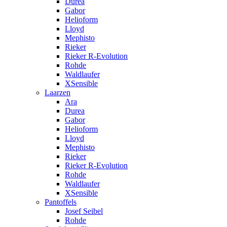
Durea
Gabor
Helioform
Lloyd
Mephisto
Rieker
Rieker R-Evolution
Rohde
Waldlaufer
XSensible
Laarzen
Ara
Durea
Gabor
Helioform
Lloyd
Mephisto
Rieker
Rieker R-Evolution
Rohde
Waldlaufer
XSensible
Pantoffels
Josef Seibel
Rohde