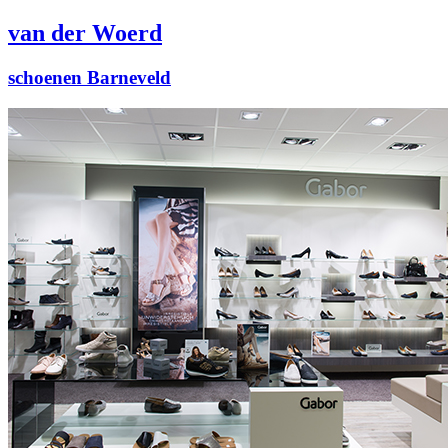
van der Woerd
schoenen Barneveld