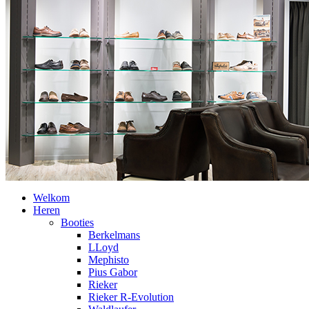
Welkom
Heren
Booties
Berkelmans
LLoyd
Mephisto
Pius Gabor
Rieker
Rieker R-Evolution