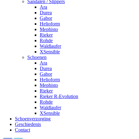
Sandalen / Slippers
Ara
Durea
Gabor
Helioform
Mephisto
Rieker
Rohde
Waldlaufer
XSensible
Schoenen
Ara
Durea
Gabor
Helioform
Mephisto
Rieker
Rieker R-Evolution
Rohde
Waldlaufer
XSensible
Schoenverzorging
Geschiedenis
Contact