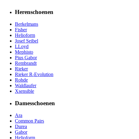
Herenschoenen
Berkelmans
Fisher
Helioform
Josef Seibel
LLoyd
Mephisto
Pius Gabor
Rembrandt
Rieker
Rieker R-Evolution
Rohde
Waldlaufer
Xsensible
Damesschoenen
Ara
Common Pairs
Durea
Gabor
Helioform