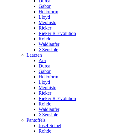
Durea
Gabor
Helioform
Lloyd
Mephisto
Rieker
Rieker R-Evolution
Rohde
Waldlaufer
XSensible
Laarzen
Ara
Durea
Gabor
Helioform
Lloyd
Mephisto
Rieker
Rieker R-Evolution
Rohde
Waldlaufer
XSensible
Pantoffels
Josef Seibel
Rohde