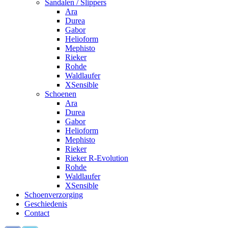
Sandalen / Slippers
Ara
Durea
Gabor
Helioform
Mephisto
Rieker
Rohde
Waldlaufer
XSensible
Schoenen
Ara
Durea
Gabor
Helioform
Mephisto
Rieker
Rieker R-Evolution
Rohde
Waldlaufer
XSensible
Schoenverzorging
Geschiedenis
Contact