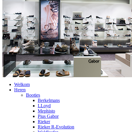
Welkom
Heren
Booties
Berkelmans
LLoyd
Mephisto
Pius Gabor
Rieker
Rieker R-Evolution