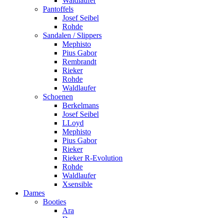
Waldlaufer
Pantoffels
Josef Seibel
Rohde
Sandalen / Slippers
Mephisto
Pius Gabor
Rembrandt
Rieker
Rohde
Waldlaufer
Schoenen
Berkelmans
Josef Seibel
LLoyd
Mephisto
Pius Gabor
Rieker
Rieker R-Evolution
Rohde
Waldlaufer
Xsensible
Dames
Booties
Ara