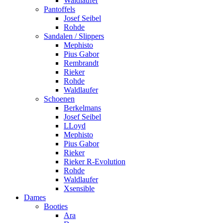
Waldlaufer
Pantoffels
Josef Seibel
Rohde
Sandalen / Slippers
Mephisto
Pius Gabor
Rembrandt
Rieker
Rohde
Waldlaufer
Schoenen
Berkelmans
Josef Seibel
LLoyd
Mephisto
Pius Gabor
Rieker
Rieker R-Evolution
Rohde
Waldlaufer
Xsensible
Dames
Booties
Ara