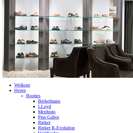
Welkom
Heren
Booties
Berkelmans
LLoyd
Mephisto
Pius Gabor
Rieker
Rieker R-Evolution