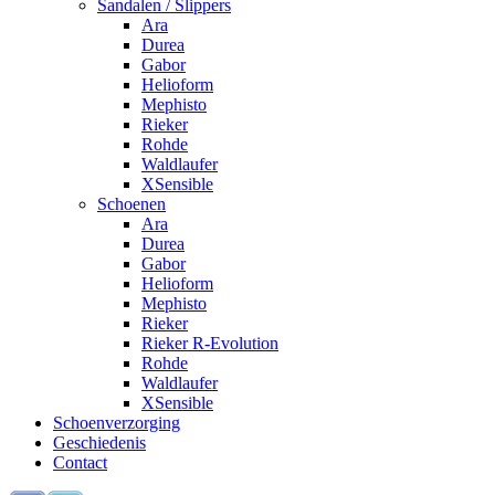
Sandalen / Slippers
Ara
Durea
Gabor
Helioform
Mephisto
Rieker
Rohde
Waldlaufer
XSensible
Schoenen
Ara
Durea
Gabor
Helioform
Mephisto
Rieker
Rieker R-Evolution
Rohde
Waldlaufer
XSensible
Schoenverzorging
Geschiedenis
Contact