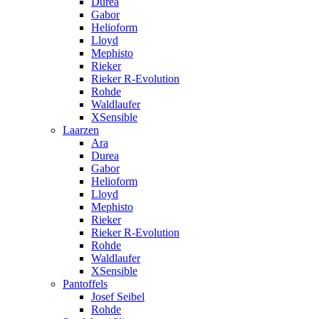
Durea
Gabor
Helioform
Lloyd
Mephisto
Rieker
Rieker R-Evolution
Rohde
Waldlaufer
XSensible
Laarzen
Ara
Durea
Gabor
Helioform
Lloyd
Mephisto
Rieker
Rieker R-Evolution
Rohde
Waldlaufer
XSensible
Pantoffels
Josef Seibel
Rohde