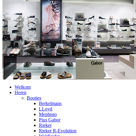
Welkom
Heren
Booties
Berkelmans
LLoyd
Mephisto
Pius Gabor
Rieker
Rieker R-Evolution