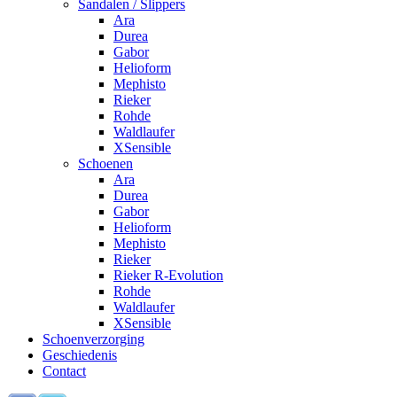
Sandalen / Slippers
Ara
Durea
Gabor
Helioform
Mephisto
Rieker
Rohde
Waldlaufer
XSensible
Schoenen
Ara
Durea
Gabor
Helioform
Mephisto
Rieker
Rieker R-Evolution
Rohde
Waldlaufer
XSensible
Schoenverzorging
Geschiedenis
Contact