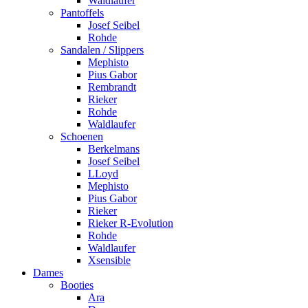
Waldlaufer
Pantoffels
Josef Seibel
Rohde
Sandalen / Slippers
Mephisto
Pius Gabor
Rembrandt
Rieker
Rohde
Waldlaufer
Schoenen
Berkelmans
Josef Seibel
LLoyd
Mephisto
Pius Gabor
Rieker
Rieker R-Evolution
Rohde
Waldlaufer
Xsensible
Dames
Booties
Ara