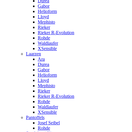
Durea
Gabor
Helioform
Lloyd
Mephisto
Rieker
Rieker R-Evolution
Rohde
Waldlaufer
XSensible
Laarzen
Ara
Durea
Gabor
Helioform
Lloyd
Mephisto
Rieker
Rieker R-Evolution
Rohde
Waldlaufer
XSensible
Pantoffels
Josef Seibel
Rohde