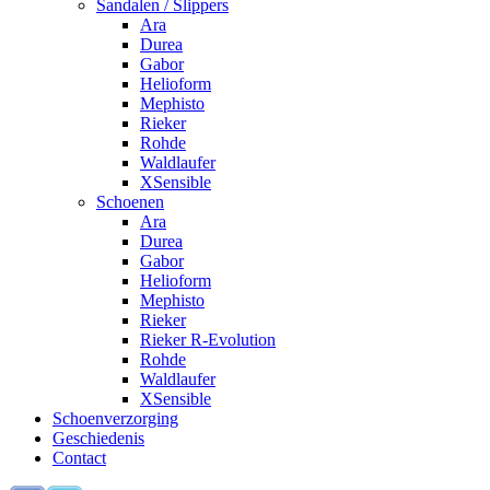
Sandalen / Slippers
Ara
Durea
Gabor
Helioform
Mephisto
Rieker
Rohde
Waldlaufer
XSensible
Schoenen
Ara
Durea
Gabor
Helioform
Mephisto
Rieker
Rieker R-Evolution
Rohde
Waldlaufer
XSensible
Schoenverzorging
Geschiedenis
Contact