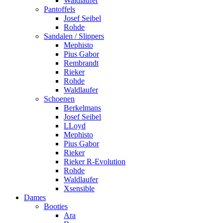
Waldlaufer
Pantoffels
Josef Seibel
Rohde
Sandalen / Slippers
Mephisto
Pius Gabor
Rembrandt
Rieker
Rohde
Waldlaufer
Schoenen
Berkelmans
Josef Seibel
LLoyd
Mephisto
Pius Gabor
Rieker
Rieker R-Evolution
Rohde
Waldlaufer
Xsensible
Dames
Booties
Ara