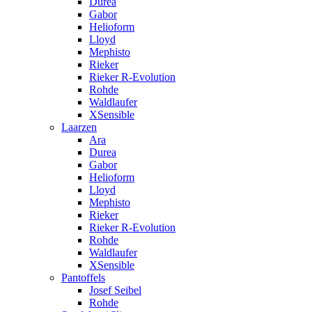
Durea
Gabor
Helioform
Lloyd
Mephisto
Rieker
Rieker R-Evolution
Rohde
Waldlaufer
XSensible
Laarzen
Ara
Durea
Gabor
Helioform
Lloyd
Mephisto
Rieker
Rieker R-Evolution
Rohde
Waldlaufer
XSensible
Pantoffels
Josef Seibel
Rohde