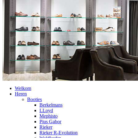
Welkom
Heren
Booties
Berkelmans
LLoyd
Mephisto
Pius Gabor
Rieker
Rieker R-Evolution