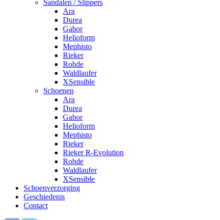
Sandalen / Slippers
Ara
Durea
Gabor
Helioform
Mephisto
Rieker
Rohde
Waldlaufer
XSensible
Schoenen
Ara
Durea
Gabor
Helioform
Mephisto
Rieker
Rieker R-Evolution
Rohde
Waldlaufer
XSensible
Schoenverzorging
Geschiedenis
Contact