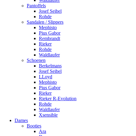
Waldlaufer
Pantoffels
Josef Seibel
Rohde
Sandalen / Slippers
Mephisto
Pius Gabor
Rembrandt
Rieker
Rohde
Waldlaufer
Schoenen
Berkelmans
Josef Seibel
LLoyd
Mephisto
Pius Gabor
Rieker
Rieker R-Evolution
Rohde
Waldlaufer
Xsensible
Dames
Booties
Ara