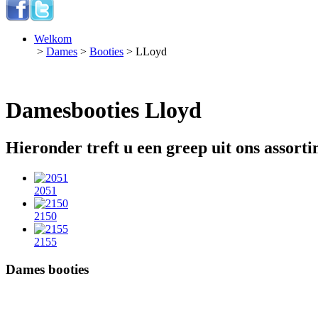
Welkom
>
Dames
>
Booties
> LLoyd
Damesbooties Lloyd
Hieronder treft u een greep uit ons assor
2051
2150
2155
Dames booties