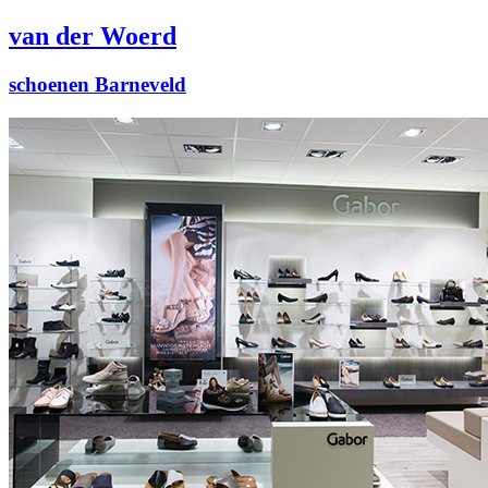
van der Woerd
schoenen Barneveld