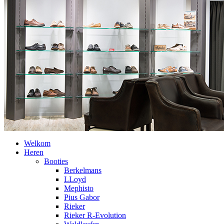
Welkom
Heren
Booties
Berkelmans
LLoyd
Mephisto
Pius Gabor
Rieker
Rieker R-Evolution