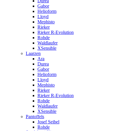
Durea
Gabor
Helioform
Lloyd
Mephisto
Rieker
Rieker R-Evolution
Rohde
Waldlaufer
XSensible
Laarzen
Ara
Durea
Gabor
Helioform
Lloyd
Mephisto
Rieker
Rieker R-Evolution
Rohde
Waldlaufer
XSensible
Pantoffels
Josef Seibel
Rohde