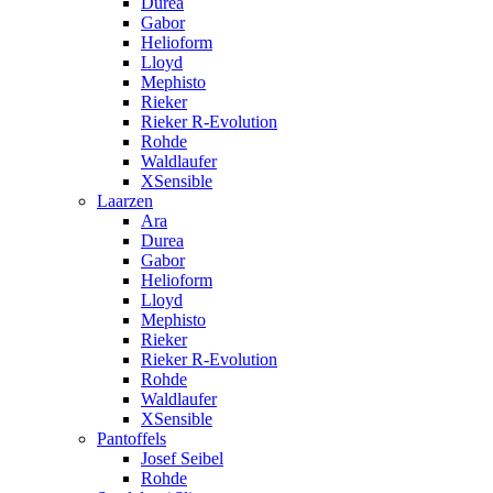
Durea
Gabor
Helioform
Lloyd
Mephisto
Rieker
Rieker R-Evolution
Rohde
Waldlaufer
XSensible
Laarzen
Ara
Durea
Gabor
Helioform
Lloyd
Mephisto
Rieker
Rieker R-Evolution
Rohde
Waldlaufer
XSensible
Pantoffels
Josef Seibel
Rohde