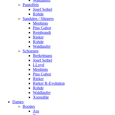
Waldlaufer
Pantoffels
Josef Seibel
Rohde
Sandalen / Slippers
Mephisto
Pius Gabor
Rembrandt
Rieker
Rohde
Waldlaufer
Schoenen
Berkelmans
Josef Seibel
LLoyd
Mephisto
Pius Gabor
Rieker
Rieker R-Evolution
Rohde
Waldlaufer
Xsensible
Dames
Booties
Ara