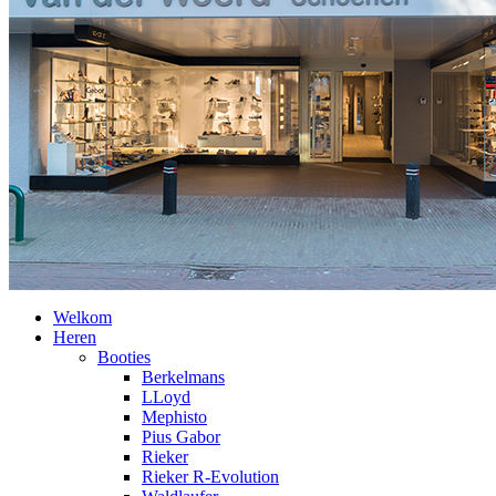
Welkom
Heren
Booties
Berkelmans
LLoyd
Mephisto
Pius Gabor
Rieker
Rieker R-Evolution