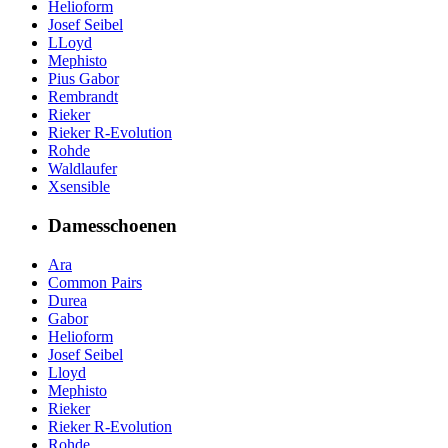
Helioform
Josef Seibel
LLoyd
Mephisto
Pius Gabor
Rembrandt
Rieker
Rieker R-Evolution
Rohde
Waldlaufer
Xsensible
Damesschoenen
Ara
Common Pairs
Durea
Gabor
Helioform
Josef Seibel
Lloyd
Mephisto
Rieker
Rieker R-Evolution
Rohde