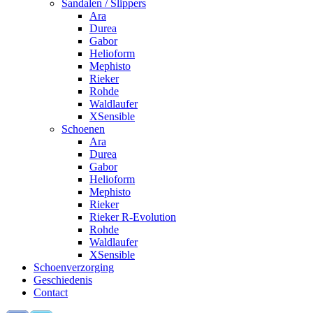
Sandalen / Slippers
Ara
Durea
Gabor
Helioform
Mephisto
Rieker
Rohde
Waldlaufer
XSensible
Schoenen
Ara
Durea
Gabor
Helioform
Mephisto
Rieker
Rieker R-Evolution
Rohde
Waldlaufer
XSensible
Schoenverzorging
Geschiedenis
Contact