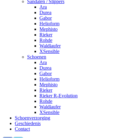
Sandalen / Slippers
Ara
Durea
Gabor
Helioform
Mephisto
Rieker
Rohde
Waldlaufer
XSensible
Schoenen
Ara
Durea
Gabor
Helioform
Mephisto
Rieker
Rieker R-Evolution
Rohde
Waldlaufer
XSensible
Schoenverzorging
Geschiedenis
Contact