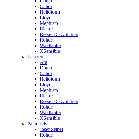
Durea
Gabor
Helioform
Lloyd
Mephisto
Rieker
Rieker R-Evolution
Rohde
Waldlaufer
XSensible
Laarzen
Ara
Durea
Gabor
Helioform
Lloyd
Mephisto
Rieker
Rieker R-Evolution
Rohde
Waldlaufer
XSensible
Pantoffels
Josef Seibel
Rohde