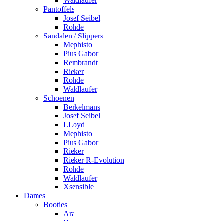
Waldlaufer
Pantoffels
Josef Seibel
Rohde
Sandalen / Slippers
Mephisto
Pius Gabor
Rembrandt
Rieker
Rohde
Waldlaufer
Schoenen
Berkelmans
Josef Seibel
LLoyd
Mephisto
Pius Gabor
Rieker
Rieker R-Evolution
Rohde
Waldlaufer
Xsensible
Dames
Booties
Ara