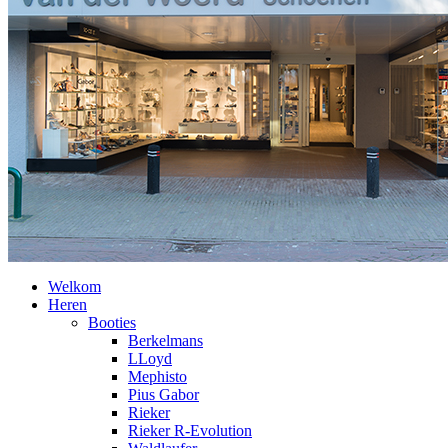
Welkom
Heren
Booties
Berkelmans
LLoyd
Mephisto
Pius Gabor
Rieker
Rieker R-Evolution