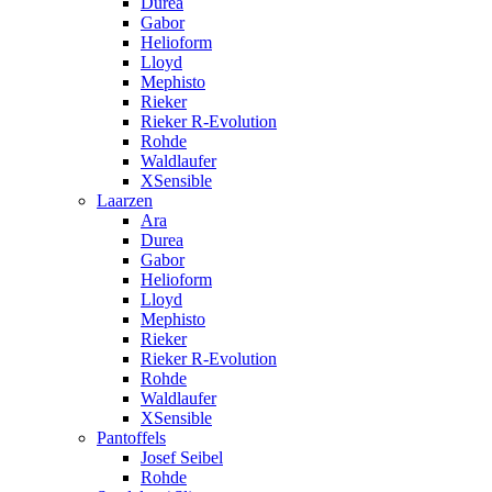
Durea
Gabor
Helioform
Lloyd
Mephisto
Rieker
Rieker R-Evolution
Rohde
Waldlaufer
XSensible
Laarzen
Ara
Durea
Gabor
Helioform
Lloyd
Mephisto
Rieker
Rieker R-Evolution
Rohde
Waldlaufer
XSensible
Pantoffels
Josef Seibel
Rohde