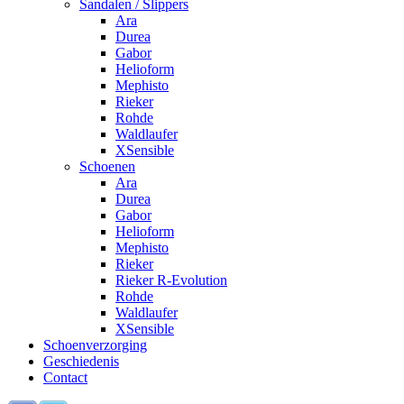
Sandalen / Slippers
Ara
Durea
Gabor
Helioform
Mephisto
Rieker
Rohde
Waldlaufer
XSensible
Schoenen
Ara
Durea
Gabor
Helioform
Mephisto
Rieker
Rieker R-Evolution
Rohde
Waldlaufer
XSensible
Schoenverzorging
Geschiedenis
Contact