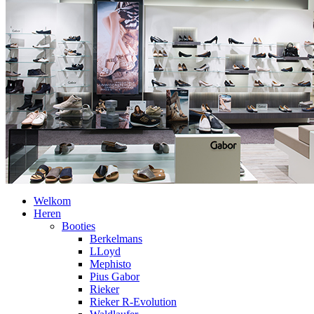
Welkom
Heren
Booties
Berkelmans
LLoyd
Mephisto
Pius Gabor
Rieker
Rieker R-Evolution