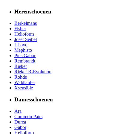
Herenschoenen
Berkelmans
Fisher
Helioform
Josef Seibel
LLoyd
Mephisto
Pius Gabor
Rembrandt
Rieker
Rieker R-Evolution
Rohde
Waldlaufer
Xsensible
Damesschoenen
Ara
Common Pairs
Durea
Gabor
Helioform