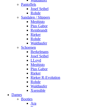
Waldlaufer
Pantoffels
Josef Seibel
Rohde
Sandalen / Slippers
Mephisto
Pius Gabor
Rembrandt
Rieker
Rohde
Waldlaufer
Schoenen
Berkelmans
Josef Seibel
LLoyd
Mephisto
Pius Gabor
Rieker
Rieker R-Evolution
Rohde
Waldlaufer
Xsensible
Dames
Booties
Ara